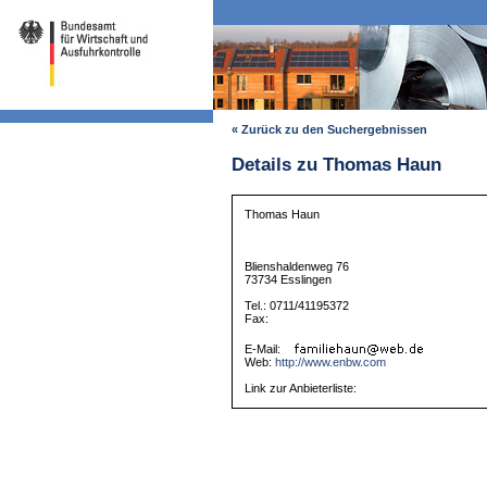
« Zurück zu den Suchergebnissen
Details zu Thomas Haun
Thomas Haun
Blienshaldenweg 76
73734 Esslingen
Tel.: 0711/41195372
Fax:
E-Mail:
Web:
http://www.enbw.com
Link zur Anbieterliste: