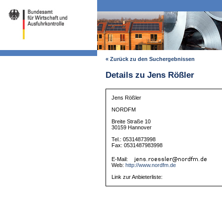
« Zurück zu den Suchergebnissen
Details zu Jens Rößler
Jens Rößler
NORDFM
Breite Straße 10
30159 Hannover
Tel.: 05314873998
Fax: 0531487983998
E-Mail:
Web:
http://www.nordfm.de
Link zur Anbieterliste: