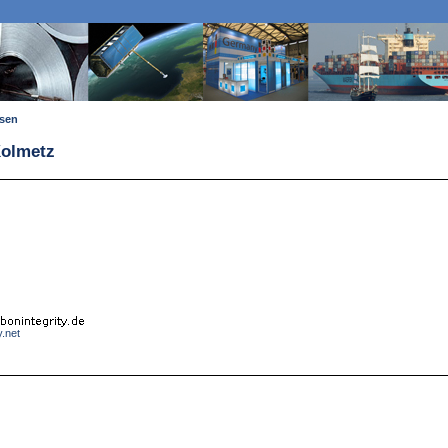
ssen
Kolmetz
y.net