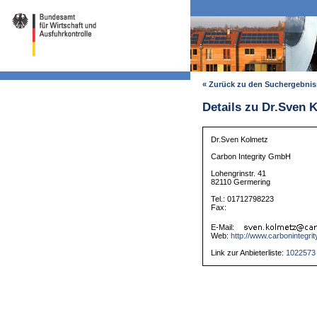
« Zurück zu den Suchergebni
Details zu Dr.Sven 
Dr.Sven Kolmetz
Carbon Integrity GmbH
Lohengrinstr. 41
82110 Germering
Tel.: 01712798223
Fax:
E-Mail:
Web:
http://www.carbonintegrit
Link zur Anbieterliste:
1022573