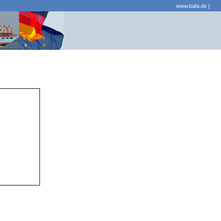
www.bafa.de
|