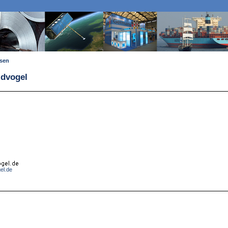
ssen
ldvogel
el.de