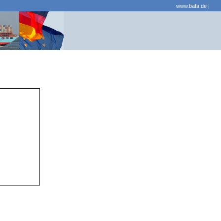
www.bafa.de
|