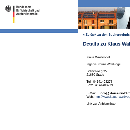
« Zurück zu den Suchergebni
Details zu Klaus Wa
Klaus Waldvogel
Ingenieurbüro Waldvogel
Salinenweg 35
21680 Stade
Tel.: 04141403278
Fax: 04141403279
E-Mail:
Web:
http://www.klaus-waldvog
Link zur Anbieterliste: