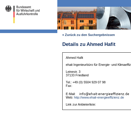
« Zurück zu den Suchergebnissen
Details zu Ahmed Hafit
Ahmed Hafit
ehait Ingenieurbüro für Energie- und Klimaeffi
Leinestr. 3
37133 Friedland
Tel.: +49 (0) 5504 929 07 98
Fax:
E-Mail:
Web:
http://www.ehait-energieeffizienz.de
Link zur Anbieterliste: