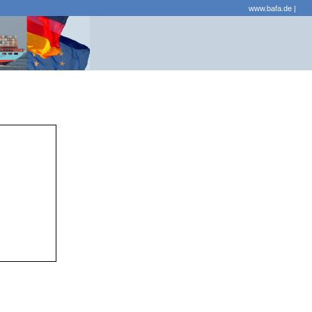
www.bafa.de
|