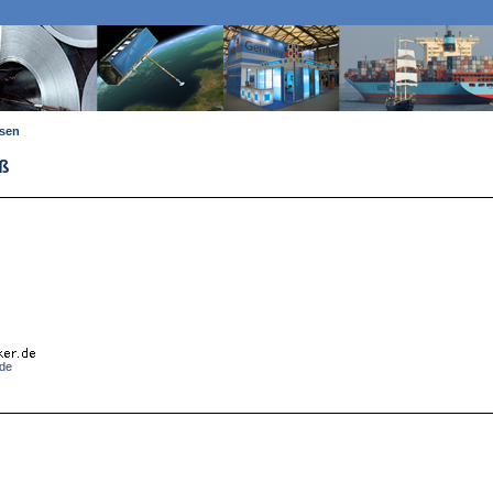
ssen
ß
.de