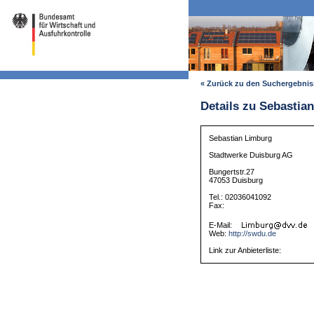
« Zurück zu den Suchergebni
Details zu Sebastia
Sebastian Limburg
Stadtwerke Duisburg AG
Bungertstr.27
47053 Duisburg
Tel.: 02036041092
Fax:
E-Mail:
Web:
http://swdu.de
Link zur Anbieterliste: