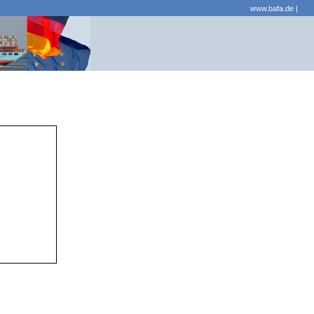
www.bafa.de
|