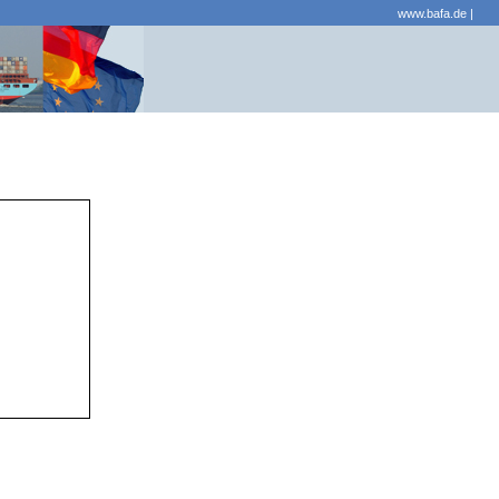
www.bafa.de
|