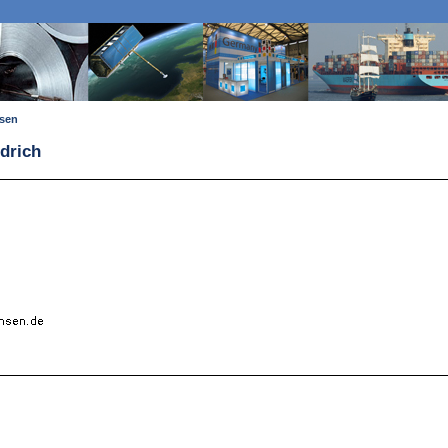
ssen
edrich