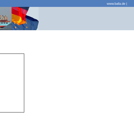
www.bafa.de
|