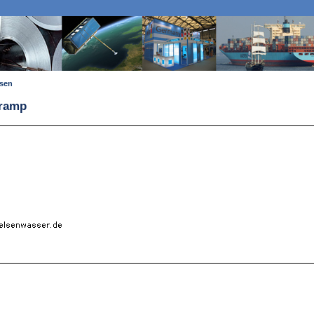
ssen
Kramp