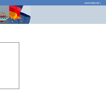
www.bafa.de
|