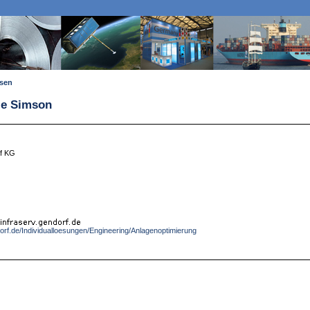
ssen
nie Simson
f KG
dorf.de/Individualloesungen/Engineering/Anlagenoptimierung