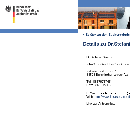
« Zurück zu den Suchergebni
Details zu Dr.Stefa
Dr.Stefanie Simson
InfraServ GmbH & Co. Gendor
Industrieparkstraße 1
84508 Burgkirchen an der Alz
Tel.: 0867976745
Fax: 0867975092
E-Mail:
Web:
http://www.infraserv.gen
Link zur Anbieterliste: