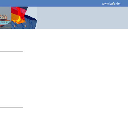
www.bafa.de
|