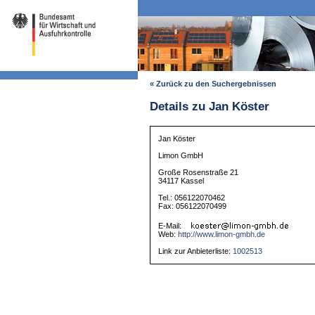
« Zurück zu den Suchergebnissen
Details zu Jan Köster
Jan Köster
Limon GmbH
Große Rosenstraße 21
34117 Kassel
Tel.: 056122070462
Fax: 056122070499
E-Mail:
Web:
http://www.limon-gmbh.de
Link zur Anbieterliste:
1002513