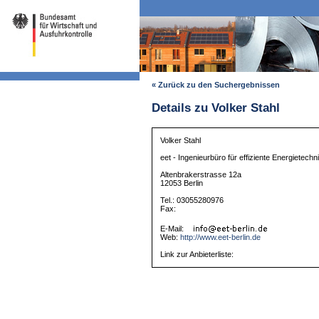
« Zurück zu den Suchergebnissen
Details zu Volker Stahl
Volker Stahl
eet - Ingenieurbüro für effiziente Energietechn
Altenbrakerstrasse 12a
12053 Berlin
Tel.: 03055280976
Fax:
E-Mail:
Web:
http://www.eet-berlin.de
Link zur Anbieterliste: