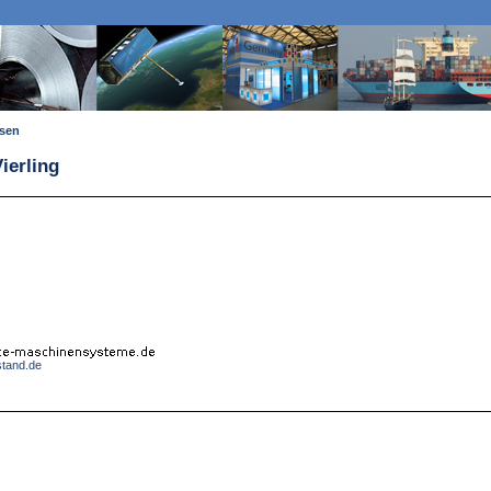
ssen
ierling
stand.de