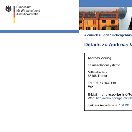
« Zurück zu den Suchergebni
Details zu Andreas V
Andreas Vierling
ce maschinensysteme
Mittelstraße 7
65468 Trebur
Tel.: 061472032149
Fax:
E-Mail:
Web:
http://www.energie-mittel
Link zur Anbieterliste:
1041915