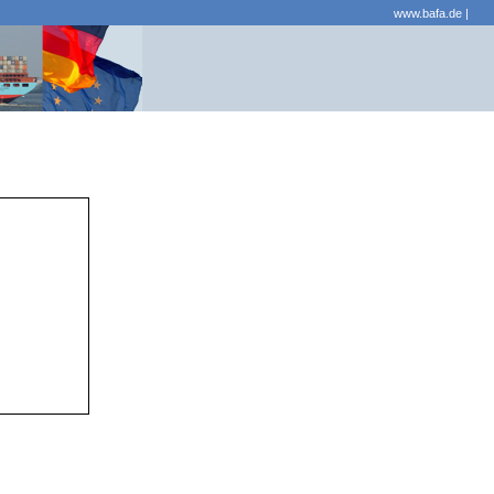
www.bafa.de
|