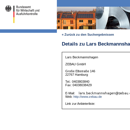
« Zurück zu den Suchergebnissen
Details zu Lars Beckmannsh
Lars Beckmannshagen
ZEBAU GmbH
Große Elbstraße 146
22767 Hamburg
Tel.: 0403803840
Fax: 04038038429
E-Mail:
Web:
http://www.zebau.de
Link zur Anbieterliste: