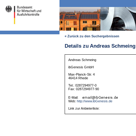
« Zurück zu den Suchergebnissen
Details zu Andreas Schmeing
Andreas Schmeing
ibGenesis GmbH
Max-Planck-Str. 4
46414 Rhede
Tel.: 0287294977-0
Fax: 0287294977-90
E-Mail:
Web:
http://www.ibGenesis.de
Link zur Anbieterliste: