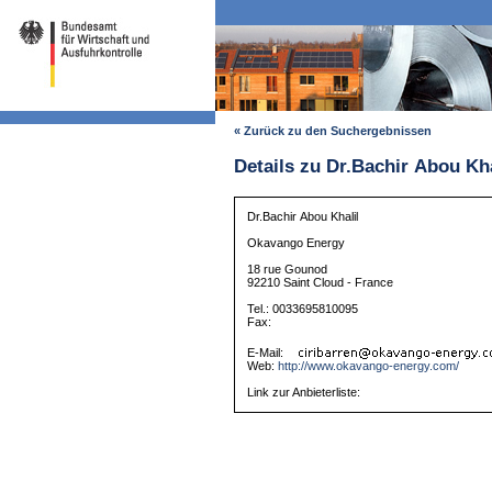
« Zurück zu den Suchergebnissen
Details zu Dr.Bachir Abou Kha
Dr.Bachir Abou Khalil
Okavango Energy
18 rue Gounod
92210 Saint Cloud - France
Tel.: 0033695810095
Fax:
E-Mail:
Web:
http://www.okavango-energy.com/
Link zur Anbieterliste: