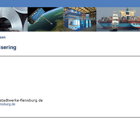
ssen
isering
ensburg.de