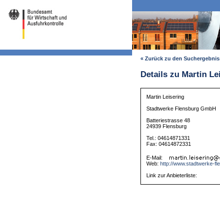
« Zurück zu den Suchergebni
Details zu Martin Le
Martin Leisering
Stadtwerke Flensburg GmbH
Batteriestrasse 48
24939 Flensburg
Tel.: 04614871331
Fax: 04614872331
E-Mail:
Web:
http://www.stadtwerke-fl
Link zur Anbieterliste: