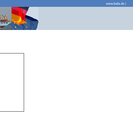
www.bafa.de
|