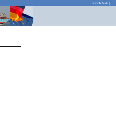
www.bafa.de
|