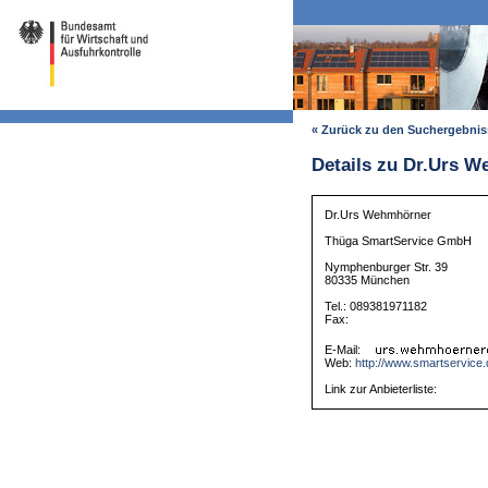
« Zurück zu den Suchergebni
Details zu Dr.Urs 
Dr.Urs Wehmhörner
Thüga SmartService GmbH
Nymphenburger Str. 39
80335 München
Tel.: 089381971182
Fax:
E-Mail:
Web:
http://www.smartservice.
Link zur Anbieterliste: