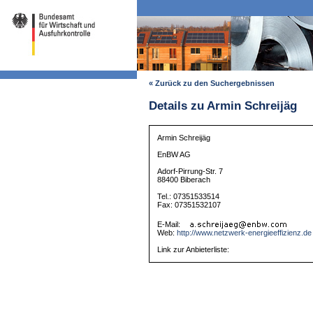
« Zurück zu den Suchergebnissen
Details zu Armin Schreijäg
Armin Schreijäg
EnBW AG
Adorf-Pirrung-Str. 7
88400 Biberach
Tel.: 07351533514
Fax: 07351532107
E-Mail:
Web:
http://www.netzwerk-energieeffizienz.de
Link zur Anbieterliste: