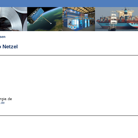
ssen
o Netzel
e.de