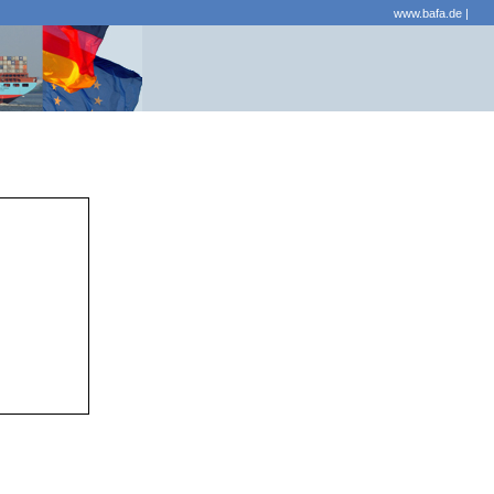
www.bafa.de
|