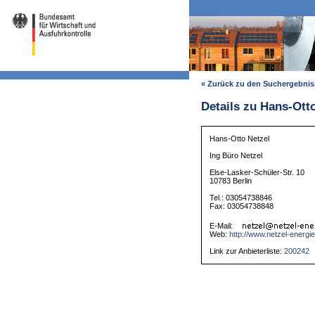
« Zurück zu den Suchergebni
Details zu Hans-Ott
Hans-Otto Netzel
Ing Büro Netzel
Else-Lasker-Schüler-Str. 10
10783 Berlin
Tel.: 03054738846
Fax: 03054738848
E-Mail:
Web:
http://www.netzel-energi
Link zur Anbieterliste:
200242