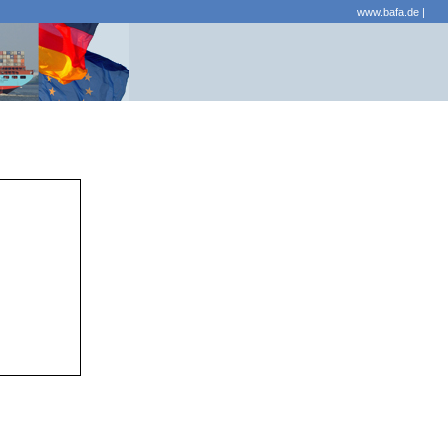
www.bafa.de
|