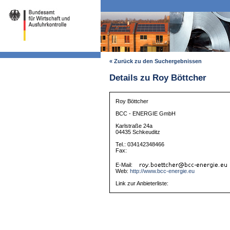
« Zurück zu den Suchergebnissen
Details zu Roy Böttcher
Roy Böttcher
BCC - ENERGIE GmbH
Karlstraße 24a
04435 Schkeuditz
Tel.: 034142348466
Fax:
E-Mail:
Web:
http://www.bcc-energie.eu
Link zur Anbieterliste: