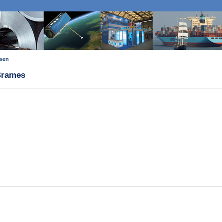
ssen
Brames