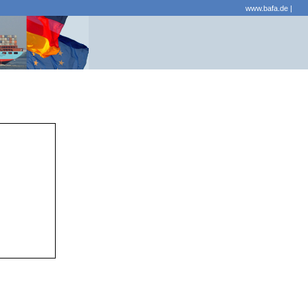
www.bafa.de
|