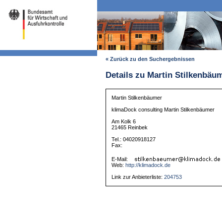
« Zurück zu den Suchergebnissen
Details zu Martin Stilkenbäu
Martin Stilkenbäumer
klimaDock consulting Martin Stilkenbäumer
Am Kolk 6
21465 Reinbek
Tel.: 04020918127
Fax:
E-Mail:
Web:
http://klimadock.de
Link zur Anbieterliste:
204753