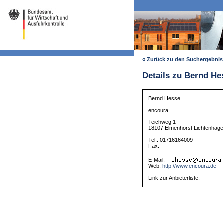
« Zurück zu den Suchergebni
Details zu Bernd He
Bernd Hesse
encoura
Teichweg 1
18107 Elmenhorst Lichtenhag
Tel.: 01716164009
Fax:
E-Mail:
Web:
http://www.encoura.de
Link zur Anbieterliste: