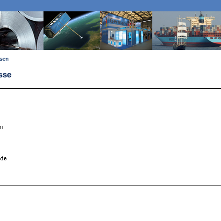
ssen
sse
en