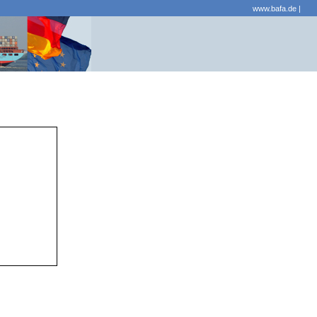
www.bafa.de
|