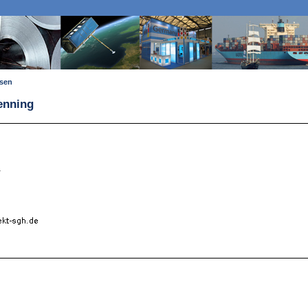
ssen
enning
1