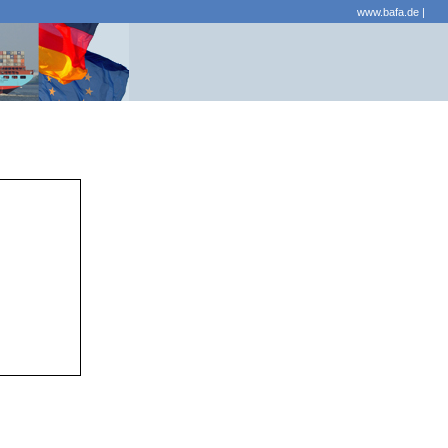
www.bafa.de
|