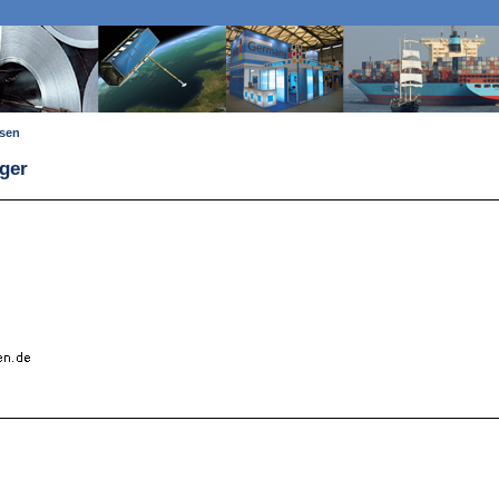
ssen
ager