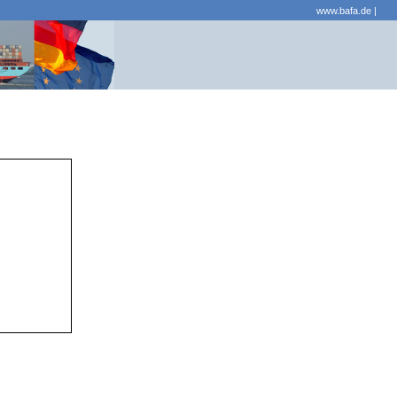
www.bafa.de
|