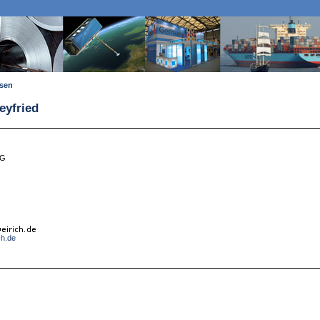
ssen
eyfried
KG
ch.de