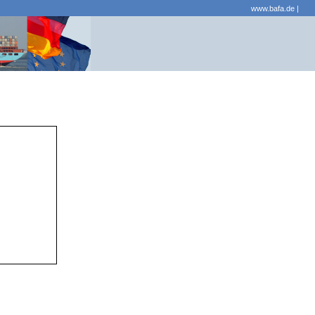
www.bafa.de
|