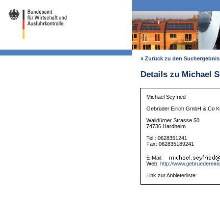
« Zurück zu den Suchergebni
Details zu Michael S
Michael Seyfried
Gebrüder Eirich GmbH & Co 
Walldürner Strasse 50
74736 Hardheim
Tel.: 0628351241
Fax: 062835189241
E-Mail:
Web:
http://www.gebruedereiri
Link zur Anbieterliste: