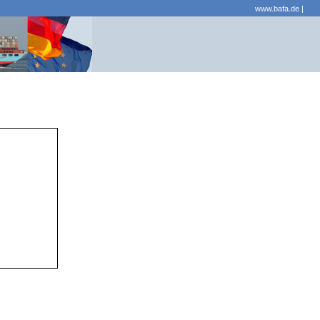
www.bafa.de
|