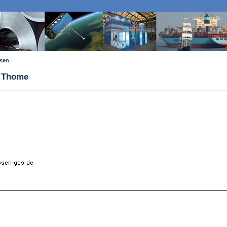
ssen
n Thome