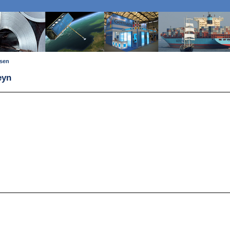
ssen
eyn