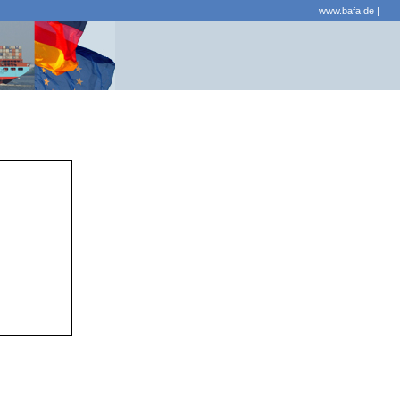
www.bafa.de
|