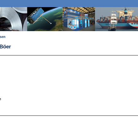
ssen
 Böer