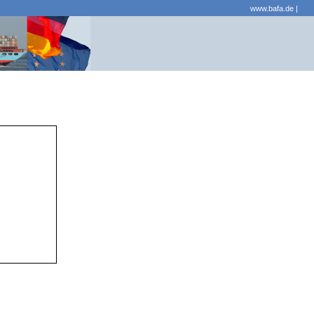
www.bafa.de
|