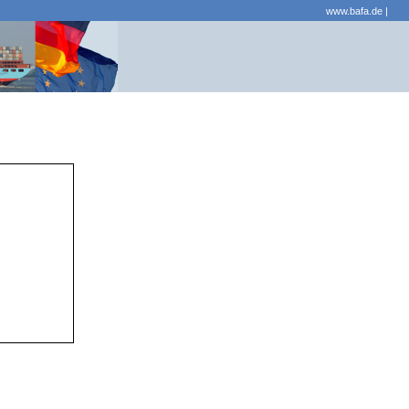
www.bafa.de
|