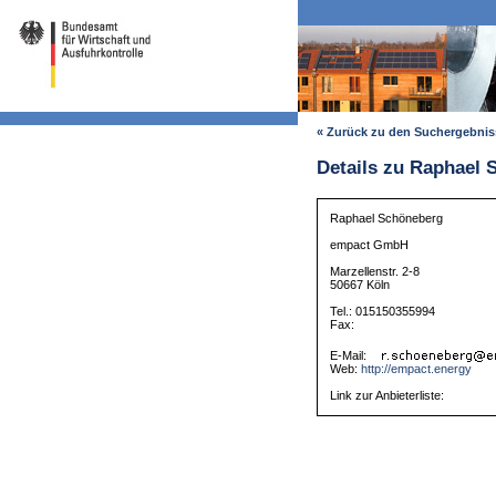
« Zurück zu den Suchergebni
Details zu Raphael
Raphael Schöneberg
empact GmbH
Marzellenstr. 2-8
50667 Köln
Tel.: 015150355994
Fax:
E-Mail:
Web:
http://empact.energy
Link zur Anbieterliste: