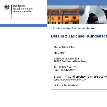
« Zurück zu den Suchergebnissen
Details zu Michael Kundlatsc
Michael Kundlatsch
IfE GmbH
Hallenburgstraße 32a
98587 Steinbach-Hallenberg
Tel.: 036847549729
Fax: 036847549711
E-Mail:
Web:
http://www.ifegmbh.de
Link zur Anbieterliste: