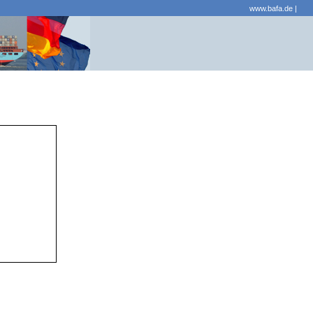
www.bafa.de
|