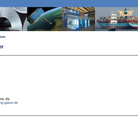
ssen
er
ng-gaiser.de