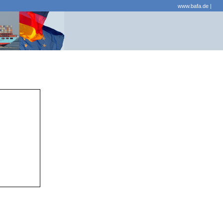
www.bafa.de
|