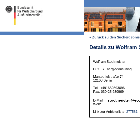
« Zurück zu den Suchergebni
Details zu Wolfram 
Wolfram Stodtmeister
ECO.S Energieconsulting
Manteuffelstraße 74
12103 Berlin
Tel.: +491632593096
Fax: 030-25 930969
E-Mail:
Web:
Link zur Anbieterliste:
277581