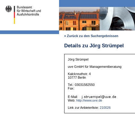
« Zurück zu den Suchergebnissen
Details zu Jörg Strümpel
Jörg Strümpel
uve GmbH für Managementberatung
Kalckreuthstr. 4
10777 Berlin
Tel.: 03031582550
Fax:
E-Mail:
Web:
http://www.uve.de
Link zur Anbieterliste:
210026