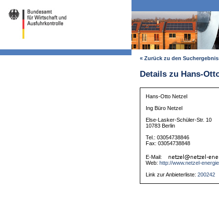
« Zurück zu den Suchergebni
Details zu Hans-Ott
Hans-Otto Netzel
Ing Büro Netzel
Else-Lasker-Schüler-Str. 10
10783 Berlin
Tel.: 03054738846
Fax: 03054738848
E-Mail:
Web:
http://www.netzel-energi
Link zur Anbieterliste:
200242