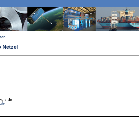
ssen
o Netzel
e.de