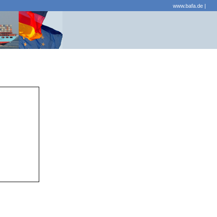
www.bafa.de
|