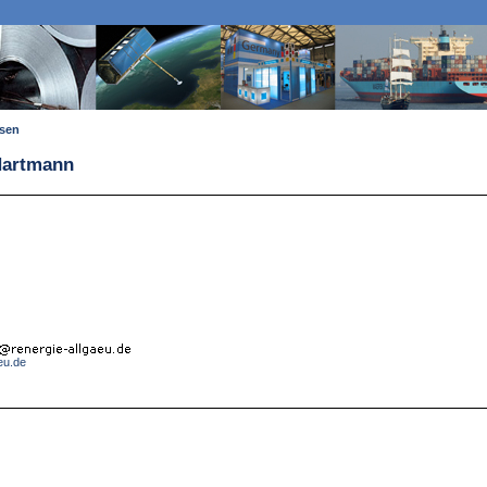
ssen
Hartmann
eu.de