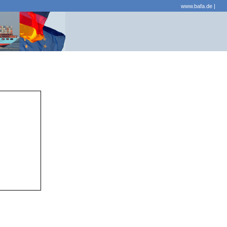
www.bafa.de
|