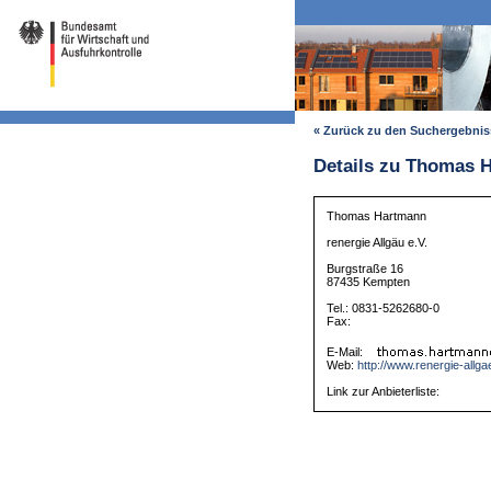
« Zurück zu den Suchergebni
Details zu Thomas 
Thomas Hartmann
renergie Allgäu e.V.
Burgstraße 16
87435 Kempten
Tel.: 0831-5262680-0
Fax:
E-Mail:
Web:
http://www.renergie-allga
Link zur Anbieterliste: