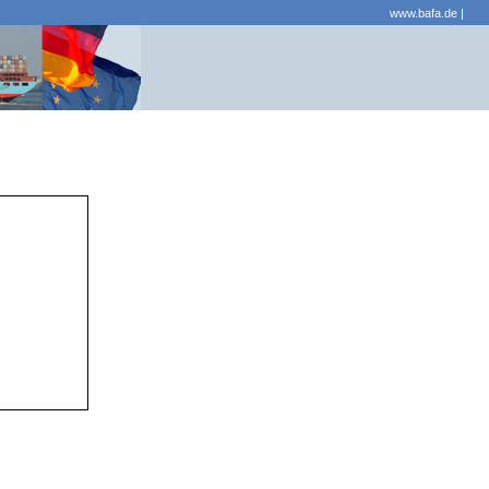
www.bafa.de
|