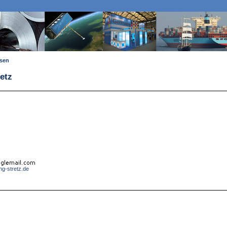
ssen
etz
ng-stretz.de