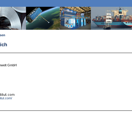
ssen
ich
 Umwelt GmbH
titut.com/