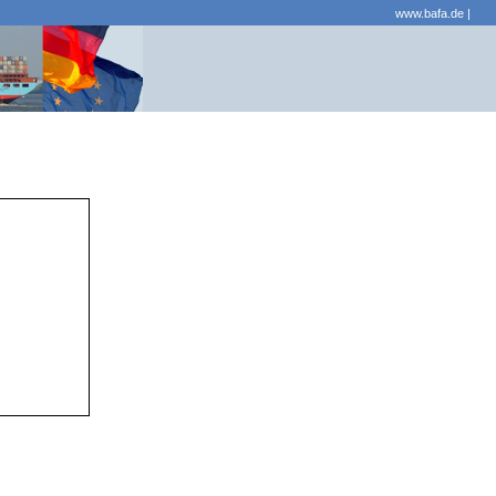
www.bafa.de
|