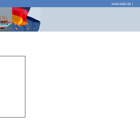
www.bafa.de
|