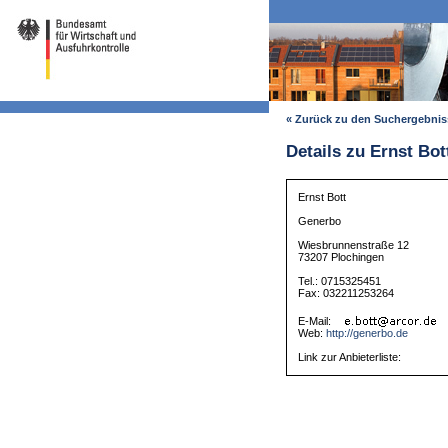
« Zurück zu den Suchergebni
Details zu Ernst Bot
Ernst Bott
Generbo
Wiesbrunnenstraße 12
73207 Plochingen
Tel.: 0715325451
Fax: 032211253264
E-Mail:
Web:
http://generbo.de
Link zur Anbieterliste: