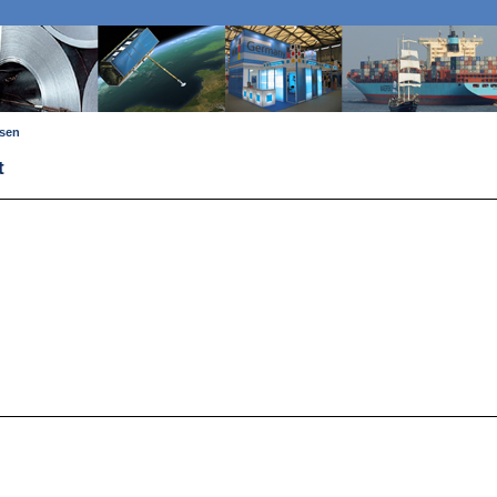
ssen
t