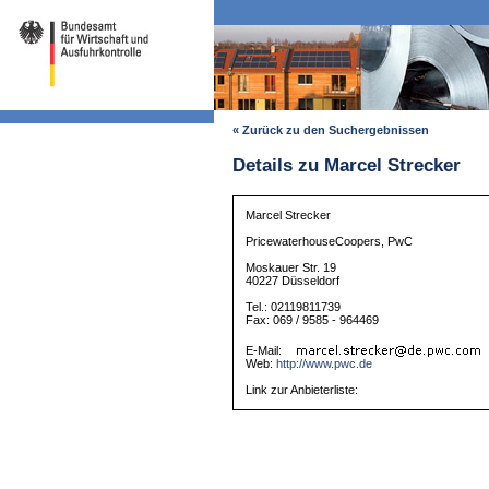
« Zurück zu den Suchergebnissen
Details zu Marcel Strecker
Marcel Strecker
PricewaterhouseCoopers, PwC
Moskauer Str. 19
40227 Düsseldorf
Tel.: 02119811739
Fax: 069 / 9585 - 964469
E-Mail:
Web:
http://www.pwc.de
Link zur Anbieterliste: