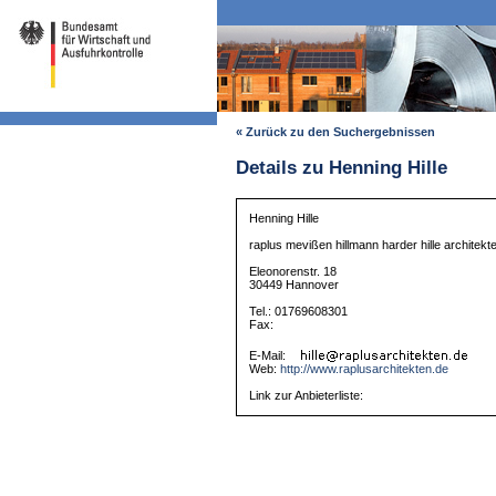
« Zurück zu den Suchergebnissen
Details zu Henning Hille
Henning Hille
raplus mevißen hillmann harder hille architek
Eleonorenstr. 18
30449 Hannover
Tel.: 01769608301
Fax:
E-Mail:
Web:
http://www.raplusarchitekten.de
Link zur Anbieterliste: