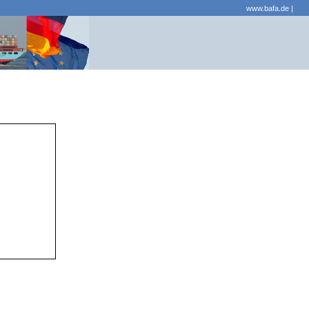
www.bafa.de
|