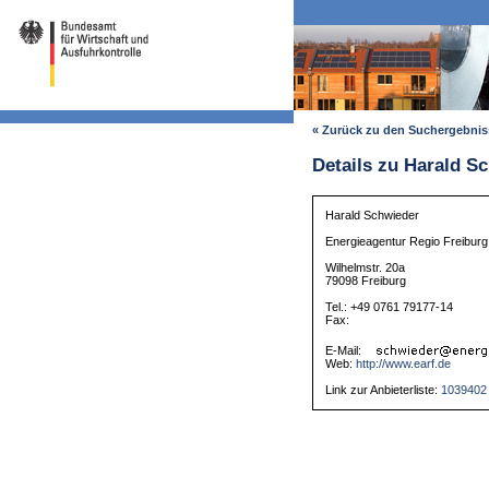
« Zurück zu den Suchergebni
Details zu Harald S
Harald Schwieder
Energieagentur Regio Freiburg
Wilhelmstr. 20a
79098 Freiburg
Tel.: +49 0761 79177-14
Fax:
E-Mail:
Web:
http://www.earf.de
Link zur Anbieterliste:
1039402