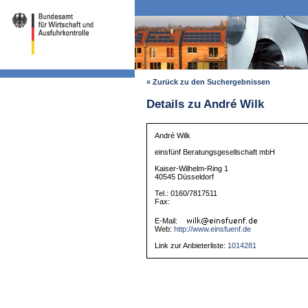
« Zurück zu den Suchergebnissen
Details zu André Wilk
André Wilk
einsfünf Beratungsgesellschaft mbH
Kaiser-Wilhelm-Ring 1
40545 Düsseldorf
Tel.: 0160/7817511
Fax:
E-Mail:
Web:
http://www.einsfuenf.de
Link zur Anbieterliste:
1014281