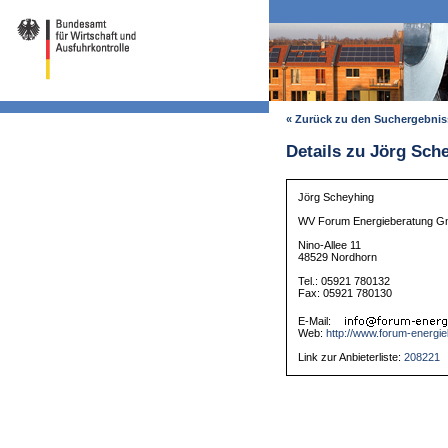
« Zurück zu den Suchergebni
Details zu Jörg Sch
Jörg Scheyhing
WV Forum Energieberatung 
Nino-Allee 11
48529 Nordhorn
Tel.: 05921 780132
Fax: 05921 780130
E-Mail:
Web:
http://www.forum-energi
Link zur Anbieterliste:
208221