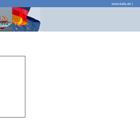
www.bafa.de
|