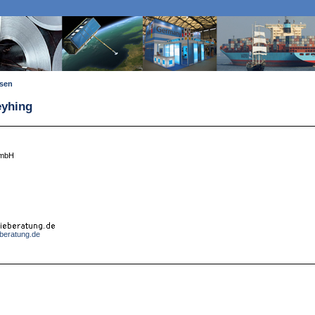
ssen
eyhing
GmbH
eberatung.de