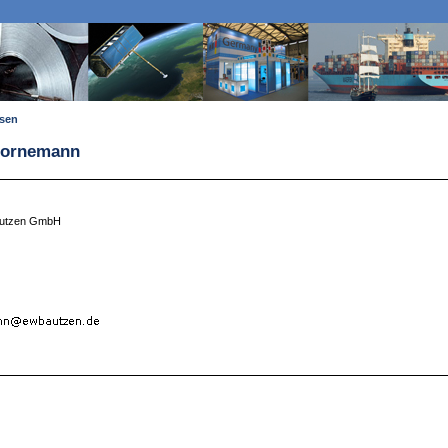
ssen
 Hornemann
autzen GmbH