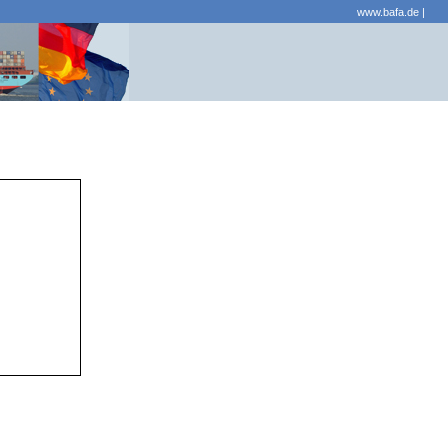
www.bafa.de
|