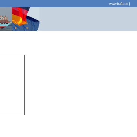
www.bafa.de
|