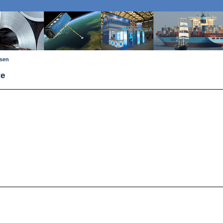
ssen
te